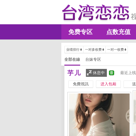
免费专区
点数充值
业绩排行
一对多收费
一对一收费
全部在線
台妹专区
芋儿
休息中
最近上线
免費視訊
进入包厢
送