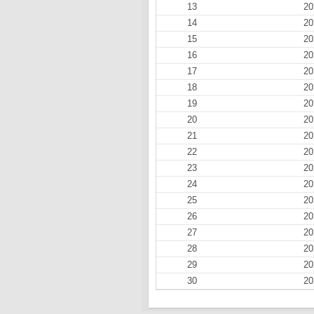
13
20
14
20
15
20
16
20
17
20
18
20
19
20
20
20
21
20
22
20
23
20
24
20
25
20
26
20
27
20
28
20
29
20
30
20