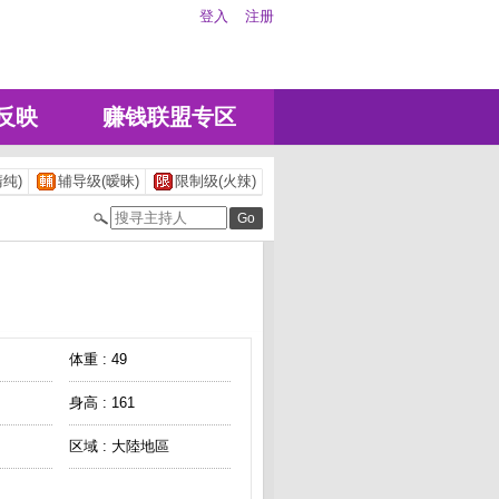
登入
注册
反映
赚钱联盟专区
纯)
辅导级(暧昧)
限制级(火辣)
体重 : 49
身高 : 161
区域 : 大陸地區